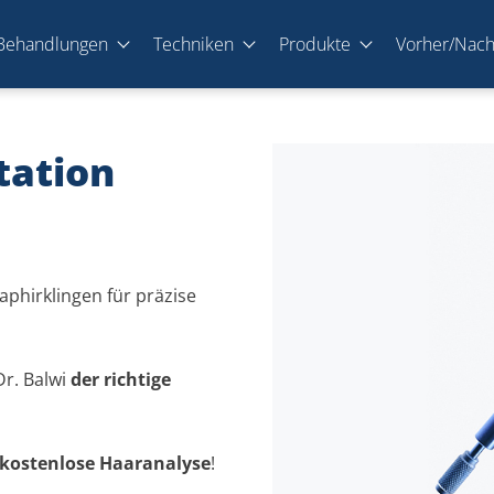
Behandlungen
Techniken
Produkte
Vorher/Nac
tation
aphirklingen für präzise
Dr. Balwi
der richtige
kostenlose Haaranalyse
!