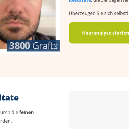
Resultate
, die Sie begeist
Überzeugen Sie sich selbst!
Haaranalyse starte
ltate
durch die
feinen
erden.