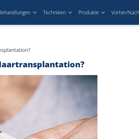
Behandlungen
Techniken
Produkte
Vorher/Nac
splantation?
aartransplantation?