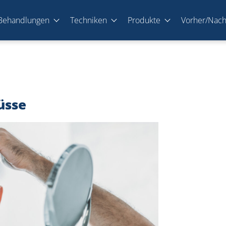
Behandlungen
Techniken
Produkte
Vorher/Nac
üsse