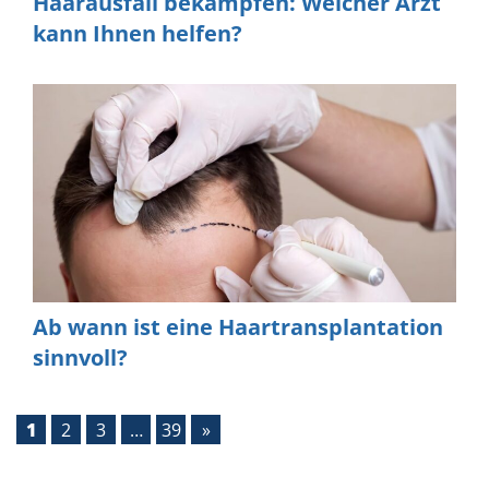
Haarausfall bekämpfen: Welcher Arzt
kann Ihnen helfen?
Ab wann ist eine Haartransplantation
sinnvoll?
1
2
3
…
39
»