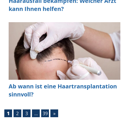
Haarausfall bekämpfen: Welcher Arzt
kann Ihnen helfen?
Ab wann ist eine Haartransplantation
sinnvoll?
1
2
3
…
39
»